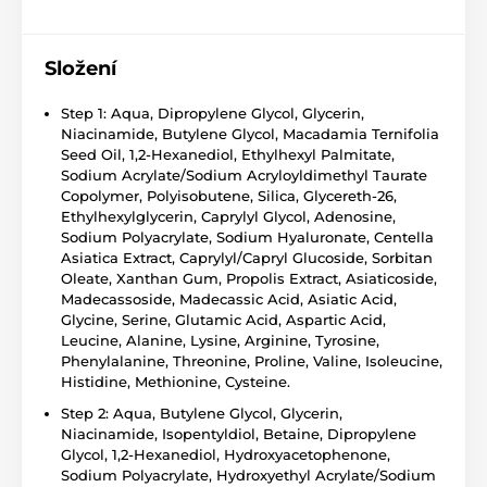
Složení
Step 1: Aqua, Dipropylene Glycol, Glycerin,
Niacinamide, Butylene Glycol, Macadamia Ternifolia
Seed Oil, 1,2-Hexanediol, Ethylhexyl Palmitate,
Sodium Acrylate/Sodium Acryloyldimethyl Taurate
Copolymer, Polyisobutene, Silica, Glycereth-26,
Ethylhexylglycerin, Caprylyl Glycol, Adenosine,
Sodium Polyacrylate, Sodium Hyaluronate, Centella
Asiatica Extract, Caprylyl/Capryl Glucoside, Sorbitan
Oleate, Xanthan Gum, Propolis Extract, Asiaticoside,
Madecassoside, Madecassic Acid, Asiatic Acid,
Glycine, Serine, Glutamic Acid, Aspartic Acid,
Leucine, Alanine, Lysine, Arginine, Tyrosine,
Phenylalanine, Threonine, Proline, Valine, Isoleucine,
Histidine, Methionine, Cysteine.
Step 2: Aqua, Butylene Glycol, Glycerin,
Niacinamide, Isopentyldiol, Betaine, Dipropylene
Glycol, 1,2-Hexanediol, Hydroxyacetophenone,
Sodium Polyacrylate, Hydroxyethyl Acrylate/Sodium