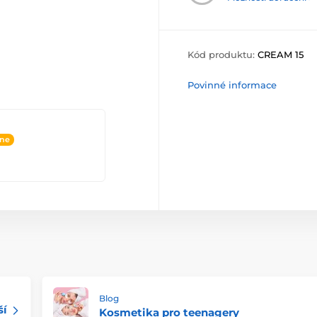
Kód produktu:
CREAM 15
Povinné informace
ine
Blog
ší
Kosmetika pro teenagery