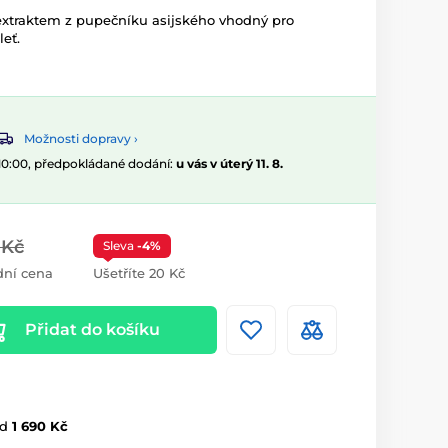
 extraktem z pupečníku asijského vhodný pro
leť.
Možnosti dopravy ›
 10:00, předpokládané dodání:
u vás v úterý 11. 8.
 Kč
Sleva
-4%
ní cena
Ušetříte 20 Kč
Přidat do košíku
d
1 690 Kč