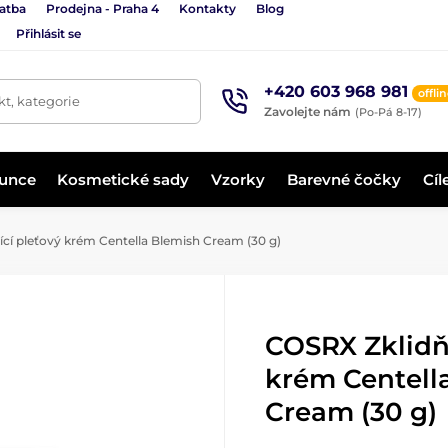
latba
Prodejna - Praha 4
Kontakty
Blog
Přihlásit se
+420 603 968 981
offli
t, kategorie
Zavolejte nám
(Po-Pá 8-17)
lunce
Kosmetické sady
Vzorky
Barevné čočky
Cíl
cí pleťový krém Centella Blemish Cream (30 g)
COSRX Zklidňu
krém Centell
Cream (30 g)