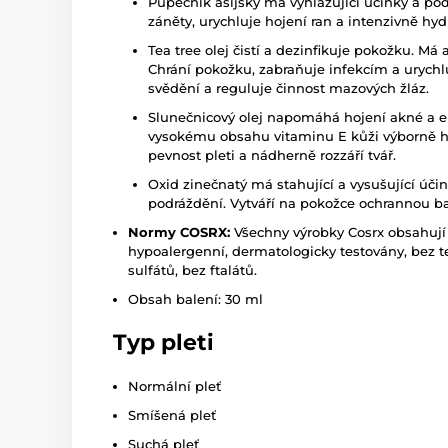
Pupečník asijský má vyhlazující účinky a po
záněty, urychluje hojení ran a intenzivně hy
Tea tree olej čistí a dezinfikuje pokožku. Má 
Chrání pokožku, zabraňuje infekcím a urychl
svědění a reguluje činnost mazových žláz.
Slunečnicový olej napomáhá hojení akné a ek
vysokému obsahu vitaminu E kůži výborně hoj
pevnost pleti a nádherně rozzáří tvář.
Oxid zinečnatý má stahující a vysušující účin
podráždění. Vytváří na pokožce ochrannou ba
Normy COSRX:
Všechny výrobky Cosrx obsahují 
hypoalergenní, dermatologicky testovány, bez t
sulfátů, bez ftalátů.
Obsah balení: 30 ml
Typ pleti
Normální pleť
Smíšená pleť
Suchá pleť