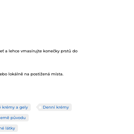
ť a lehce vmasírujte konečky prstů do
nebo lokálně na postižená místa.
é krémy a gely
Denní krémy
Země původu
né látky