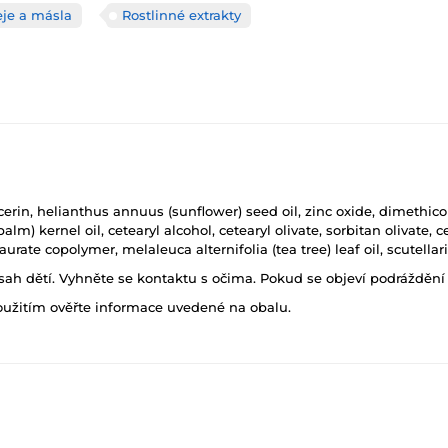
eje a másla
Rostlinné extrakty
cerin, helianthus annuus (sunflower) seed oil, zinc oxide, dimethicone
alm) kernel oil, cetearyl alcohol, cetearyl olivate, sorbitan olivate, 
rate copolymer, melaleuca alternifolia (tea tree) leaf oil, scutellari
h dětí. Vyhněte se kontaktu s očima. Pokud se objeví podráždění p
oužitím ověřte informace uvedené na obalu.