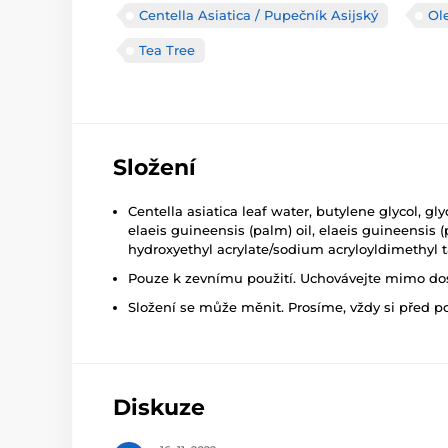
Centella Asiatica / Pupečník Asijský
Ol
Tea Tree
Složení
Centella asiatica leaf water, butylene glycol, gly
elaeis guineensis (palm) oil, elaeis guineensis (p
hydroxyethyl acrylate/sodium acryloyldimethyl tau
Pouze k zevnímu použití. Uchovávejte mimo dosa
Složení se může měnit. Prosíme, vždy si před p
Diskuze