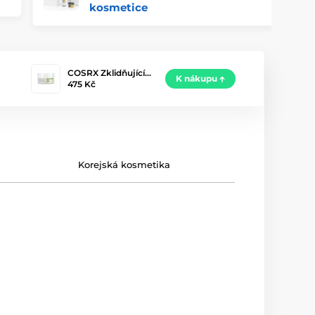
kosmetice
COSRX Zklidňující…
K nákupu
475 Kč
Korejská kosmetika