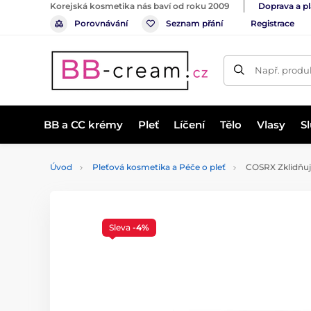
Korejská kosmetika nás baví od roku 2009
Doprava a p
Porovnávání
Seznam přání
Registrace
Např. produk
BB a CC krémy
Pleť
Líčení
Tělo
Vlasy
S
Úvod
Pleťová kosmetika a Péče o pleť
COSRX Zklidňují
Sleva
-4%