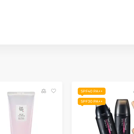
SPF40 PA++
SPF30 PA++