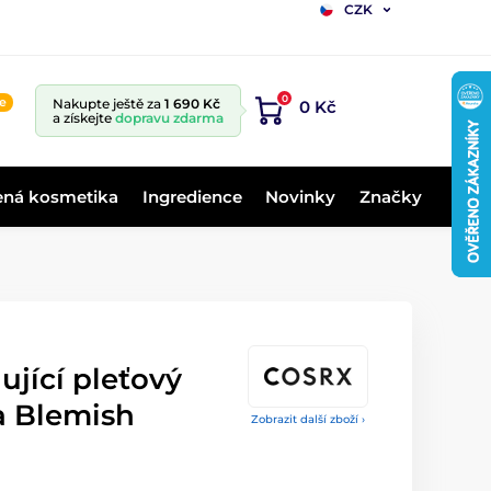
CZK
0
ne
Nakupte ještě za
1 690 Kč
0 Kč
a získejte
dopravu zdarma
ená kosmetika
Ingredience
Novinky
Značky
jící pleťový
a Blemish
Zobrazit další zboží ›