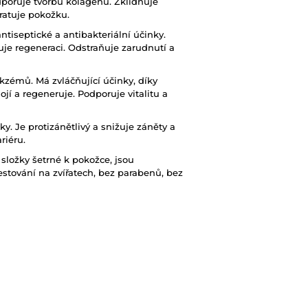
dporuje tvorbu kolagenu. Zklidňuje
dratuje pokožku.
antiseptické a antibakteriální účinky.
uje regeneraci. Odstraňuje zarudnutí a
zémů. Má zvláčňující účinky, díky
í a regeneruje. Podporuje vitalitu a
ky. Je protizánětlivý a snižuje záněty a
riéru.
složky šetrné k pokožce, jsou
estování na zvířatech, bez parabenů, bez