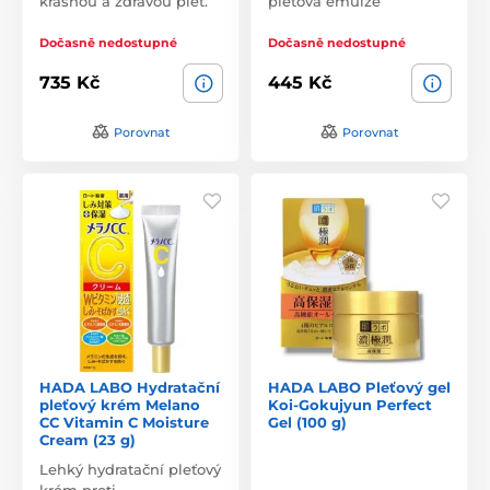
krásnou a zdravou pleť.
pleťová emulze
Dočasně nedostupné
Dočasně nedostupné
735 Kč
445 Kč
Porovnat
Porovnat
HADA LABO Hydratační
HADA LABO Pleťový gel
pleťový krém Melano
Koi-Gokujyun Perfect
CC Vitamin C Moisture
Gel (100 g)
Cream (23 g)
Lehký hydratační pleťový
krém proti