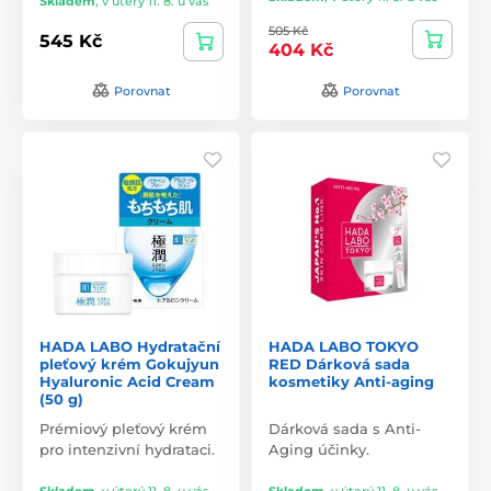
Skladem
,
v úterý 11. 8. u vás
505 Kč
545 Kč
404 Kč
Porovnat
Porovnat
HADA LABO Hydratační
HADA LABO TOKYO
pleťový krém Gokujyun
RED Dárková sada
Hyaluronic Acid Cream
kosmetiky Anti-aging
(50 g)
Prémiový pleťový krém
Dárková sada s Anti-
pro intenzivní hydrataci.
Aging účinky.
Skladem
,
v úterý 11. 8. u vás
Skladem
,
v úterý 11. 8. u vás