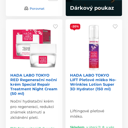
Dárkový poukaz
Porovnat
-20%
HADA LABO TOKYO
HADA LABO TOKYO
RED Regenerační noční
LIFT Pleťové mléko No-
krém Special Repair
Wrinkles Lotion Super
Treatment Night Cream
3D Hydrator (150 ml)
(50 ml)
Noční hydratační krém
pro regeneraci, redukci
Liftingové pleťové
známek stárnutí a
mléko.
zklidnění pleti.
Skladem
,
v úterý 11. 8. u vás