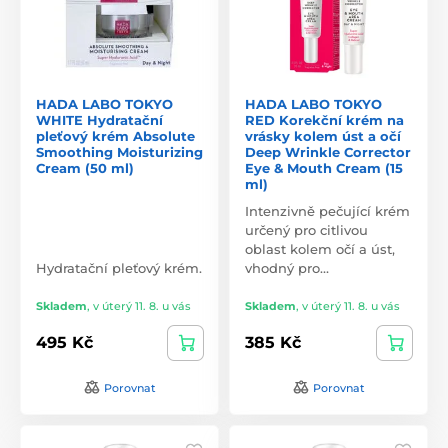
HADA LABO TOKYO
HADA LABO TOKYO
WHITE Hydratační
RED Korekční krém na
pleťový krém Absolute
vrásky kolem úst a očí
Smoothing Moisturizing
Deep Wrinkle Corrector
Cream (50 ml)
Eye & Mouth Cream (15
ml)
Intenzivně pečující krém
určený pro citlivou
oblast kolem očí a úst,
Hydratační pleťový krém.
vhodný pro…
Skladem
,
v úterý 11. 8. u vás
Skladem
,
v úterý 11. 8. u vás
495 Kč
385 Kč
Porovnat
Porovnat