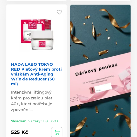
HADA LABO TOKYO
RED Pleťový krém proti
vráskám Anti-Aging
Wrinkle Reducer (50
ml)
Intenzivní liftingový
krém pro zralou pleť
40+, která potřebuje
zpevnění,…
Skladem
,
v úterý 11. 8. u vás
525 Kč