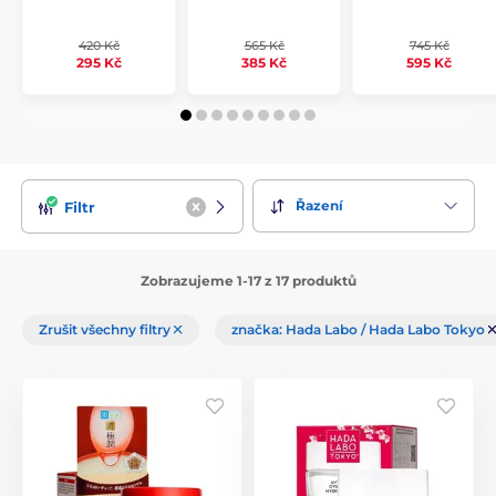
420 Kč
565 Kč
745 Kč
295 Kč
385 Kč
595 Kč
Řazení
Filtr
Zobrazujeme 1-17 z 17 produktů
Zrušit všechny filtry
značka: Hada Labo / Hada Labo Tokyo