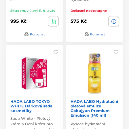
Skladem
,
v úterý 11. 8. u vás
Dočasně nedostupné
995 Kč
575 Kč
Porovnat
Porovnat
HADA LABO TOKYO
HADA LABO Hydratační
WHITE Dárková sada
pleťová emulze
kosmetiky
Gokujyun Premium
Emulsion (140 ml)
Sada White - Pleťový
krém a Oční krém pro
Vysoce hydratační