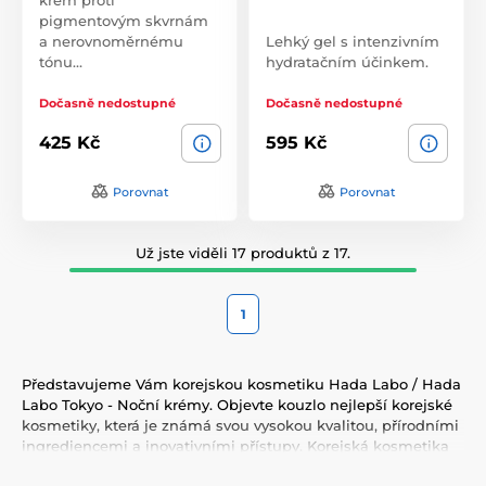
pigmentovým skvrnám
a nerovnoměrnému
Lehký gel s intenzivním
tónu…
hydratačním účinkem.
Dočasně nedostupné
Dočasně nedostupné
425 Kč
595 Kč
Porovnat
Porovnat
Už jste viděli 17 produktů z 17.
1
Představujeme Vám korejskou kosmetiku Hada Labo / Hada
Labo Tokyo - Noční krémy. Objevte kouzlo nejlepší korejské
kosmetiky, která je známá svou vysokou kvalitou, přírodními
ingrediencemi a inovativními přístupy. Korejská kosmetika
nabízí vše, co potřebujete pro péči o pleť, tělo, i vlasy.