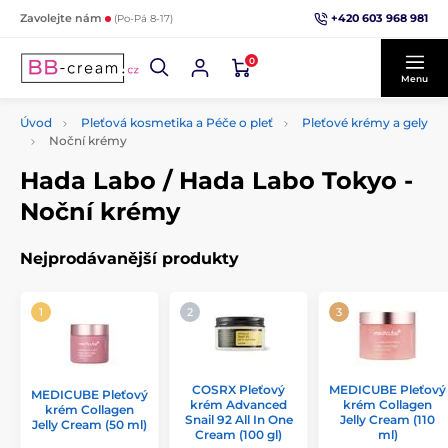
+420 603 968 981
Zavolejte nám
(Po-Pá 8-17)
0
Menu
Úvod
Pleťová kosmetika a Péče o pleť
Pleťové krémy a gely
Noční krémy
Hada Labo / Hada Labo Tokyo -
Noční krémy
Nejprodávanější produkty
COSRX Pleťový
MEDICUBE Pleťový
MEDICUBE Pleťový
krém Advanced
krém Collagen
krém Collagen
Snail 92 All In One
Jelly Cream (110
Jelly Cream (50 ml)
Cream (100 gl)
ml)