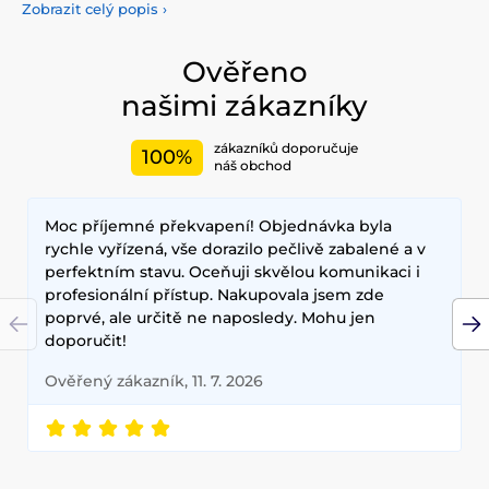
Vyzkoušejte tonery, séra, esence, pleťové krémy, vše pro
Zobrazit celý popis
›
odlíčení a čištění pleti. Korejská kosmetika se také
proslavila svými pleťovými sheet plátýnkovými maskami a
opalovacími krémy. Doporučujeme také vyzkoušet péči o
Ověřeno
vlasy, jako jsou šampony, kondicionery, masky, oleje a další.
našimi zákazníky
Nesmíme zapomenout také na dekorativní kosmetiku pro
Váš dokonalý makeup.
zákazníků doporučuje
100%
Mezi nejčastěji používané ingredience patří šnečí extrakt,
náš obchod
zelený čaj, aloe vera a kyselina hyaluronová, které poskytují
hloubkovou hydrataci, zklidňují pokožku a zlepšují její
Moc příjemné překvapení! Objednávka byla
elasticitu. Hlavními benefity korejské kosmetiky jsou
dlouhodobé výsledky, přírodní složení a inovativní
rychle vyřízená, vše dorazilo pečlivě zabalené a v
technologie, které zajišťují zdravou a zářivou pleť.
perfektním stavu. Oceňuji skvělou komunikaci i
profesionální přístup. Nakupovala jsem zde
poprvé, ale určitě ne naposledy. Mohu jen
doporučit!
Ověřený zákazník, 11. 7. 2026