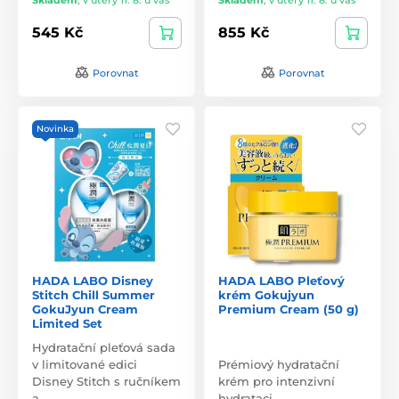
545 Kč
855 Kč
Porovnat
Porovnat
Novinka
HADA LABO Disney
HADA LABO Pleťový
Stitch Chill Summer
krém Gokujyun
GokuJyun Cream
Premium Cream (50 g)
Limited Set
Hydratační pleťová sada
v limitované edici
Prémiový hydratační
Disney Stitch s ručníkem
krém pro intenzivní
a…
hydrataci.