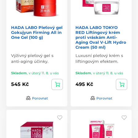
HADA LABO Pleťový gel
HADA LABO TOKYO
Gokujyun Firming All in
RED Liftingový krém
One Gel (100 g)
proti vráskám Anti-
Aging Oval V-Lift Hydro
Cream (50 ml)
Výživný pleťový gel s
Luxusní pleťový krém s
anti-aging účinky.
liftingovým efektem.
Skladem
,
v úterý 11. 8. u vás
Skladem
,
v úterý 11. 8. u vás
545 Kč
495 Kč
Porovnat
Porovnat