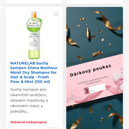
NATURELAB Suchý
šampon Diane Bonheur
Moist Dry Shampoo for
Hair & Scalp - Fresh
Pear & Mint (120 ml)
Suchý šampon pro
okamžité osvěžení,
zbavení mastnoty a
obnovení vlasů a
pokožky…
Dočasně nedostupné