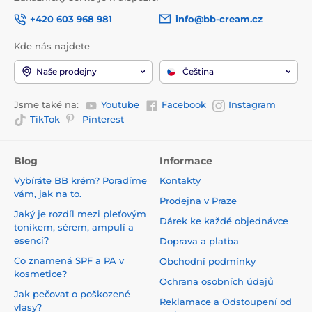
+420 603 968 981
info@bb-cream.cz
Kde nás najdete
Naše prodejny
Čeština
Jsme také na:
Youtube
Facebook
Instagram
TikTok
Pinterest
Blog
Informace
Vybíráte BB krém? Poradíme
Kontakty
vám, jak na to.
Prodejna v Praze
Jaký je rozdíl mezi pleťovým
Dárek ke každé objednávce
tonikem, sérem, ampulí a
esencí?
Doprava a platba
Co znamená SPF a PA v
Obchodní podmínky
kosmetice?
Ochrana osobních údajů
Jak pečovat o poškozené
Reklamace a Odstoupení od
vlasy?