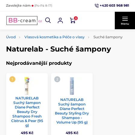
+420 603 968 981
Zavolejte nám
(Po-Pá 8-17)
0
Menu
Úvod
Vlasová kosmetika a Péče o vlasy
Suché šampony
Naturelab - Suché šampony
Nejprodávanější produkty
NATURELAB
NATURELAB
Suchý šampon
Suchý šampon
Diane Perfect
Diane Perfect
Beauty Dry
Beauty Styling Dry
Shampoo Fresh
Shampoo -
Cistrus & Pear (95
Volume Up (95 g)
g)
495 Kč
495 Kč