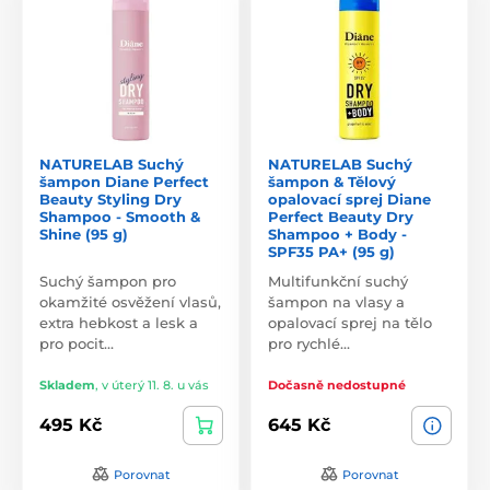
NATURELAB Suchý
NATURELAB Suchý
šampon Diane Perfect
šampon & Tělový
Beauty Styling Dry
opalovací sprej Diane
Shampoo - Smooth &
Perfect Beauty Dry
Shine (95 g)
Shampoo + Body -
SPF35 PA+ (95 g)
Suchý šampon pro
Multifunkční suchý
okamžité osvěžení vlasů,
šampon na vlasy a
extra hebkost a lesk a
opalovací sprej na tělo
pro pocit…
pro rychlé…
Skladem
,
v úterý 11. 8. u vás
Dočasně nedostupné
495 Kč
645 Kč
Porovnat
Porovnat