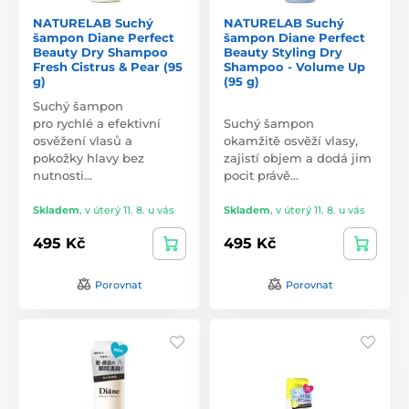
NATURELAB Suchý
NATURELAB Suchý
šampon Diane Perfect
šampon Diane Perfect
Beauty Dry Shampoo
Beauty Styling Dry
Fresh Cistrus & Pear (95
Shampoo - Volume Up
g)
(95 g)
Suchý šampon
pro rychlé a efektivní
Suchý šampon
osvěžení vlasů a
okamžitě osvěží vlasy,
pokožky hlavy bez
zajistí objem a dodá jim
nutnosti…
pocit právě…
Skladem
,
v úterý 11. 8. u vás
Skladem
,
v úterý 11. 8. u vás
495 Kč
495 Kč
Porovnat
Porovnat