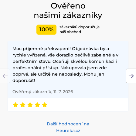
Doporučujeme také vyzkoušet péči o vlasy, jako jsou
Ověřeno
šampony, kondicionery, masky, oleje a další. Nesmíme
našimi zákazníky
zapomenout také na dekorativní kosmetiku pro Váš
dokonalý makeup.
zákazníků doporučuje
100%
Mezi nejčastěji používané ingredience patří šnečí extrakt,
náš obchod
zelený čaj, aloe vera a kyselina hyaluronová, které poskytují
hloubkovou hydrataci, zklidňují pokožku a zlepšují její
Moc příjemné překvapení! Objednávka byla
elasticitu. Hlavními benefity korejské kosmetiky jsou
dlouhodobé výsledky, přírodní složení a inovativní
rychle vyřízená, vše dorazilo pečlivě zabalené a v
technologie, které zajišťují zdravou a zářivou pleť.
perfektním stavu. Oceňuji skvělou komunikaci i
profesionální přístup. Nakupovala jsem zde
poprvé, ale určitě ne naposledy. Mohu jen
doporučit!
Ověřený zákazník, 11. 7. 2026
Další hodnocení na
Heuréka.cz