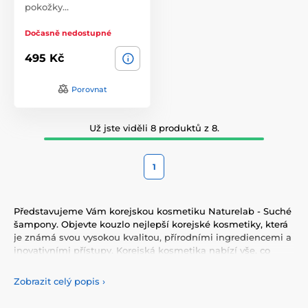
pokožky…
Dočasně nedostupné
495 Kč
Porovnat
Už jste viděli 8 produktů z 8.
1
Představujeme Vám korejskou kosmetiku Naturelab - Suché
šampony. Objevte kouzlo nejlepší korejské kosmetiky, která
je známá svou vysokou kvalitou, přírodními ingrediencemi a
inovativními přístupy. Korejská kosmetika nabízí vše, co
potřebujete pro péči o pleť, tělo, i vlasy. Vyzkoušejte tonery,
séra, esence, pleťové krémy, vše pro odlíčení a čištění pleti.
Zobrazit celý popis
›
Korejská kosmetika se také proslavila svými pleťovými
sheet plátýnkovými maskami a opalovacími krémy.