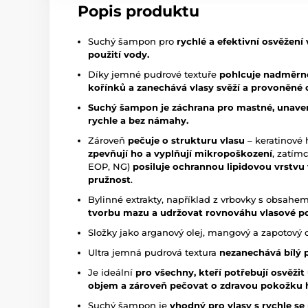
Popis produktu
Suchý šampon pro
rychlé a efektivní osvěžení
použití vody.
Díky jemné pudrové textuře
pohlcuje nadměrn
kořínků a zanechává vlasy svěží a provoněné
Suchý šampon je záchrana pro mastné, unavené v
rychle a bez námahy.
Zároveň
pečuje o strukturu vlasu
– keratinové 
zpevňují ho a vyplňují mikropoškození
, zatím
EOP, NG)
posiluje ochrannou lipidovou vrstvu
pružnost
.
Bylinné extrakty, například z vrbovky s obsahem
tvorbu mazu a udržovat rovnováhu vlasové 
Složky jako arganový olej, mangový a zapotový 
Ultra jemná pudrová textura
nezanechává bílý 
Je ideální
pro všechny, kteří potřebují osvěži
objem a zároveň pečovat o zdravou pokožku h
Suchý šampon je
vhodný pro vlasy s
rychle se