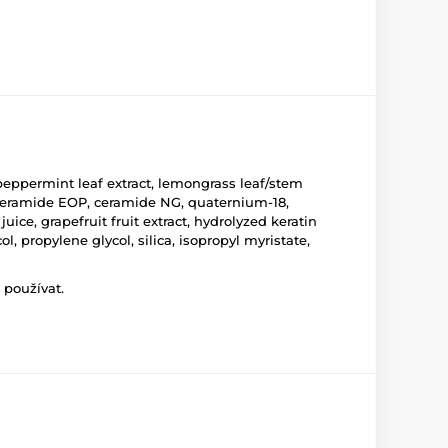
 peppermint leaf extract, lemongrass leaf/stem
P, ceramide EOP, ceramide NG, quaternium-18,
uice, grapefruit fruit extract, hydrolyzed keratin
ol, propylene glycol, silica, isopropyl myristate,
 používat.