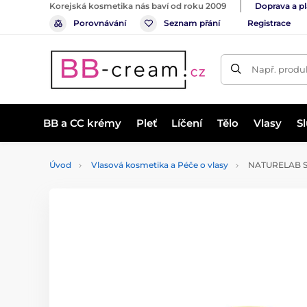
Korejská kosmetika nás baví od roku 2009
Doprava a p
Porovnávání
Seznam přání
Registrace
Např. produk
BB a CC krémy
Pleť
Líčení
Tělo
Vlasy
S
Úvod
Vlasová kosmetika a Péče o vlasy
NATURELAB Suc