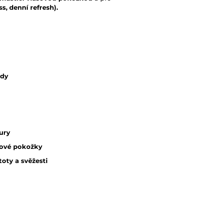
s, denní refresh).
ody
tury
sové pokožky
oty a svěžesti