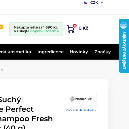
CZK
0
ne
Nakupte ještě za
1 690 Kč
0 Kč
a získejte
dopravu zdarma
ená kosmetika
Ingredience
Novinky
Značky
 g)
Suchý
 Perfect
Zobrazit další zboží ›
Shampoo Fresh
 (40 g)