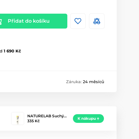
Přidat do košíku
d
1 690 Kč
Záruka:
24 měsíců
NATURELAB Suchý…
K nákupu
335 Kč