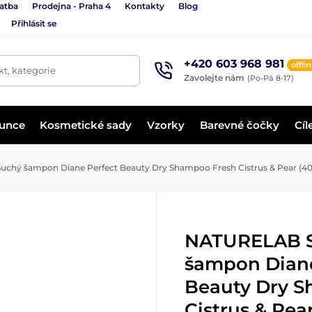
latba
Prodejna - Praha 4
Kontakty
Blog
Přihlásit se
+420 603 968 981
offli
t, kategorie
Zavolejte nám
(Po-Pá 8-17)
lunce
Kosmetické sady
Vzorky
Barevné čočky
Cíl
hý šampon Diane Perfect Beauty Dry Shampoo Fresh Cistrus & Pear (40
NATURELAB 
šampon Diane
Beauty Dry 
Cistrus & Pear