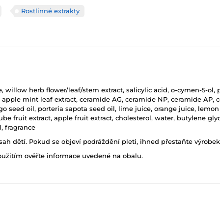
Rostlinné extrakty
willow herb flower/leaf/stem extract, salicylic acid, o-cymen-5-ol,
ract, apple mint leaf extract, ceramide AG, ceramide NP, ceramide A
seed oil, porteria sapota seed oil, lime juice, orange juice, lemon j
be fruit extract, apple fruit extract, cholesterol, water, butylene glyc
, fragrance
h dětí. Pokud se objeví podráždění pleti, ihned přestaňte výrobek
oužitím ověřte informace uvedené na obalu.