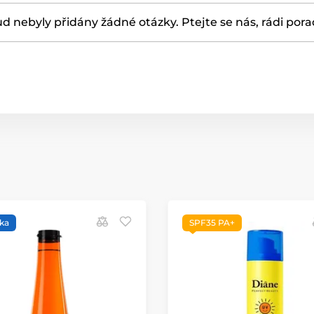
d nebyly přidány žádné otázky. Ptejte se nás, rádi por
ka
SPF35 PA+