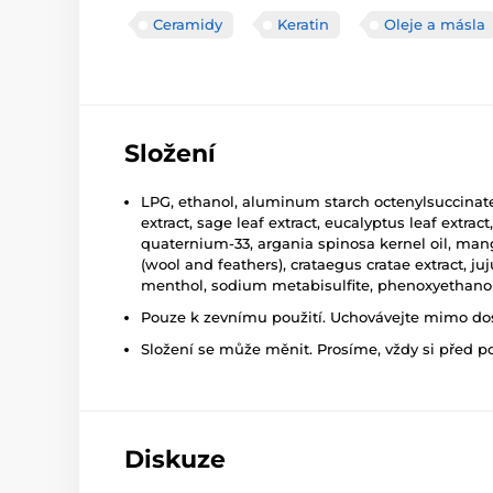
Ceramidy
Keratin
Oleje a másla
Složení
LPG, ethanol, aluminum starch octenylsuccinate, 
extract, sage leaf extract, eucalyptus leaf ext
quaternium-33, argania spinosa kernel oil, mango 
(wool and feathers), crataegus cratae extract, juju
menthol, sodium metabisulfite, phenoxyethanol
Pouze k zevnímu použití. Uchovávejte mimo dosa
Složení se může měnit. Prosíme, vždy si před p
Diskuze