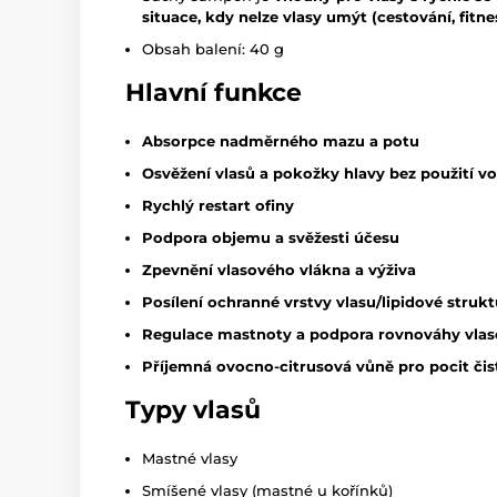
situace, kdy nelze vlasy umýt (cestování, fitnes
Obsah balení: 40 g
Hlavní funkce
Absorpce nadměrného mazu a potu
Osvěžení vlasů a pokožky hlavy bez použití v
Rychlý restart ofiny
Podpora objemu a svěžesti účesu
Zpevnění vlasového vlákna a výživa
Posílení ochranné vrstvy vlasu/lipidové struk
Regulace mastnoty a podpora rovnováhy vla
Příjemná ovocno-citrusová vůně pro pocit čist
Typy vlasů
Mastné vlasy
Smíšené vlasy (mastné u kořínků)