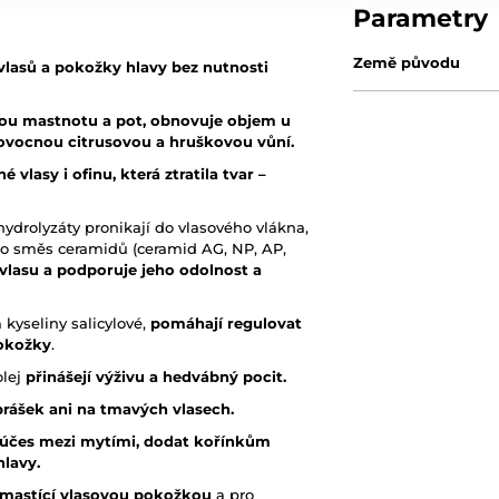
Parametry
Země původu
 vlasů a pokožky hlavy bez nutnosti
ou mastnotu a pot, obnovuje objem u
 ovocnou citrusovou a hruškovou vůní.
lasy i ofinu, která ztratila tvar –
hydrolyzáty pronikají do vlasového vlákna,
co směs ceramidů (ceramid AG, NP, AP,
 vlasu a podporuje jeho odolnost a
 kyseliny salicylové,
pomáhají regulovat
pokožky
.
olej
přinášejí výživu a hedvábný pocit.
prášek ani na tmavých vlasech.
t účes mezi mytími, dodat kořínkům
lavy.
 mastící vlasovou pokožkou
a pro