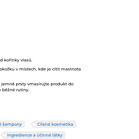
d kořínky vlasů.
okožku v místech, kde je cítit mastnota
é jemně prsty vmasírujte produkt do
e běžné rutiny.
é šampony
Cílená kosmetika
Ingredience a účinné látky