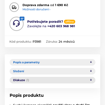
Doprava zdarma
od
1 690 Kč
Možnosti doručení ›
Potřebujete poradit?
offline
Zavolejte na
+420 603 968 981
Kód produktu:
P3981
Záruka:
24 měsíců
Popis a parametry
Složení
Diskuze
(1)
Popis produktu
Suchý šampon okamžitě
osvěží vlasy a dodá jim