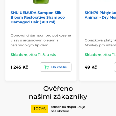
SHU UEMURA Šampon Silk
SKIN79 Plátýnko
Bloom Restorative Shampoo
Animal - Dry M
Damaged Hair (300 ml)
Obnovující šampon pro poškozené
vlasy s arganovým olejem a
Obrázková plátýn
ceramidovým lipidem…
Monkey pro intenz
Skladem
,
zítra 11. 8. u vás
Skladem
,
zítra 11
1 245 Kč
49 Kč
Do košíku
Ověřeno
našimi zákazníky
zákazníků doporučuje
100%
náš obchod