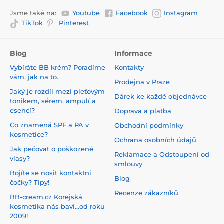
Jsme také na:
Youtube
Facebook
Instagram
TikTok
Pinterest
Blog
Informace
Vybíráte BB krém? Poradíme
Kontakty
vám, jak na to.
Prodejna v Praze
Jaký je rozdíl mezi pleťovým
Dárek ke každé objednávce
tonikem, sérem, ampulí a
esencí?
Doprava a platba
Co znamená SPF a PA v
Obchodní podmínky
kosmetice?
Ochrana osobních údajů
Jak pečovat o poškozené
Reklamace a Odstoupení od
vlasy?
smlouvy
Bojíte se nosit kontaktní
Blog
čočky? Tipy!
Recenze zákazníků
BB-cream.cz Korejská
kosmetika nás baví...od roku
2009!