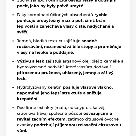
pocit, jako by byly právě umyté
.
Díky kombinaci účinných absorbentů
rychle
pohlcuje přebytečný maz a pot, čímž brání
lepivosti a zanechává vlasy čisté, nadýchané a
svěží
.
Jemná, hladká textura zajišťuje
snadné
rozčesávání, nezanechává bílé stopy a proměňuje
vlasy na hebké a poddajné.
Výživu a lesk
zajišťují arganový olej, olej z kamélie a
hydrolyzované hedvábí, které vlasům dodávají
přirozenou pružnost, uhlazený, jemný a zářivý
lesk.
Hydrolyzovaný keratin
posiluje vlasové vlákno,
napomáhá jeho lepší struktuře a snižuje
krepatění
.
Rostlinné extrakty (máta, eukalyptus, šalvěj,
citronová tráva) společně působí
osvěžujícím a
revitalizačním efektem,
zatímco citrusové ovocné
extrakty
podtrhují příjemnou relaxační citrusovou
vůni.