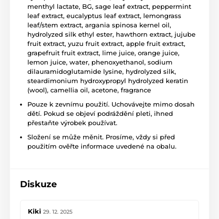
menthyl lactate, BG, sage leaf extract, peppermint
leaf extract, eucalyptus leaf extract, lemongrass
leaf/stem extract, argania spinosa kernel oil,
hydrolyzed silk ethyl ester, hawthorn extract, jujube
fruit extract, yuzu fruit extract, apple fruit extract,
grapefruit fruit extract, lime juice, orange juice,
lemon juice, water, phenoxyethanol, sodium
dilauramidoglutamide lysine, hydrolyzed silk,
steardimonium hydroxypropyl hydrolyzed keratin
(wool), camellia oil, acetone, fragrance
Pouze k zevnímu použití. Uchovávejte mimo dosah
dětí. Pokud se objeví podráždění pleti, ihned
přestaňte výrobek používat.
Složení se může měnit. Prosíme, vždy si před
použitím ověřte informace uvedené na obalu.
Diskuze
Kiki
29. 12. 2025