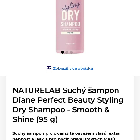
Zobrazit více obrázků
NATURELAB Suchý šampon
Diane Perfect Beauty Styling
Dry Shampoo - Smooth &
Shine (95 g)
Suchý šampon
pro
okamžité
osvěžení vlasů, extra
hebkost a lesk a pro pocit právě umytých vlasů.