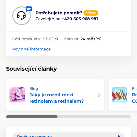
Potřebujete poradit?
offline
Zavolejte na
+420 603 968 981
Kód produktu:
BBCC 9
Záruka:
24 měsíců
Povinné informace
Související články
Blog
Bl
Jaký je rozdíl mezi
R
retinolem a retinalem?
CC
Popis a parametry