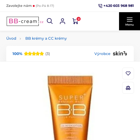
+420 603 968 981
Zavolejte nám
(Po-Pá 8-17)
0
Menu
Úvod
BB krémy a CC krémy
100%
(3)
Výrobce