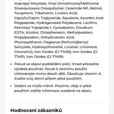
Isopropyl Mirystate, Vinyl Dimethicone/Methicone
Silsesquioxane Crosspolymer, Ceramide NP, Retinol,
Tocopherol, Tribehenin, Linoleic Acid,
Caprylic/Capric Triglyceride, Squalane, Ascorbic Acid
Polypeptide, Hydrogenated Polydecene, Lecithin,
Palmitoyl Tripeptide-1, Cyclodextrin, Disodium
EDTA, Alcohol, Chlorphenesin, Methylparaben,
Propylparaben, Dehydroacetic Acid,
Phenoxyethanol, Fragrance (Perfum)(Benzyl
Salicylate, Hydroxycitronellal, Linalool, Limonene,
Citronellol), Iron Oxides (CI 77492), Iron Oxides (CI
77491), Iron Oxides (CI 77499)
Pokud se objeví podráždění pleti, ihned přestaňte
výrobek používat. Pouze k zevnímu použití.
Uchovávejte mimo dosah dětí. Obsahuje vitamin A.
Zvažte svůj denní příjem před použitím.
Složení se může měnit. Prosíme, vždy si před
použitím ověřte informace uvedené na obalu.
Hodnocení zákazníků