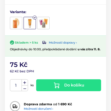
Varianta:
Možnosti dopravy ›
Skladem > 5 ks
Objednávky do 10:00, předpokládané dodání:
u vás zítra 11. 8.
75 Kč
62 Kč bez DPH
Do košíku
ks
Doprava zdarma
od
1 690 Kč
Možnosti doručení ›