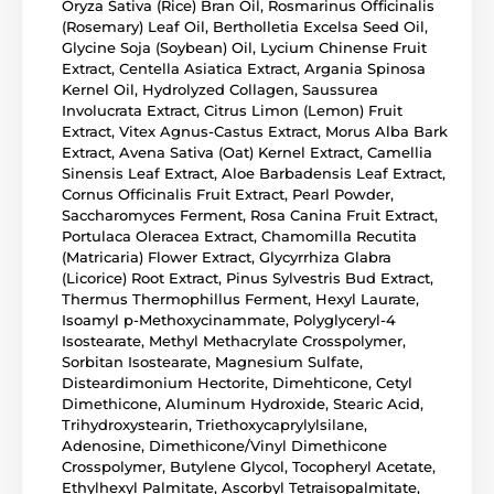
Oryza Sativa (Rice) Bran Oil, Rosmarinus Officinalis
(Rosemary) Leaf Oil, Bertholletia Excelsa Seed Oil,
Glycine Soja (Soybean) Oil, Lycium Chinense Fruit
Extract, Centella Asiatica Extract, Argania Spinosa
Kernel Oil, Hydrolyzed Collagen, Saussurea
Involucrata Extract, Citrus Limon (Lemon) Fruit
Extract, Vitex Agnus-Castus Extract, Morus Alba Bark
Extract, Avena Sativa (Oat) Kernel Extract, Camellia
Sinensis Leaf Extract, Aloe Barbadensis Leaf Extract,
Cornus Officinalis Fruit Extract, Pearl Powder,
Saccharomyces Ferment, Rosa Canina Fruit Extract,
Portulaca Oleracea Extract, Chamomilla Recutita
(Matricaria) Flower Extract, Glycyrrhiza Glabra
(Licorice) Root Extract, Pinus Sylvestris Bud Extract,
Thermus Thermophillus Ferment, Hexyl Laurate,
Isoamyl p-Methoxycinammate, Polyglyceryl-4
Isostearate, Methyl Methacrylate Crosspolymer,
Sorbitan Isostearate, Magnesium Sulfate,
Disteardimonium Hectorite, Dimehticone, Cetyl
Dimethicone, Aluminum Hydroxide, Stearic Acid,
Trihydroxystearin, Triethoxycaprylylsilane,
Adenosine, Dimethicone/Vinyl Dimethicone
Crosspolymer, Butylene Glycol, Tocopheryl Acetate,
Ethylhexyl Palmitate, Ascorbyl Tetraisopalmitate,