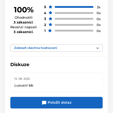
5
3x
100%
4
0x
Ohodnotili
3
0x
3 zákazníci
.
2
0x
Recenzi napsali
1
0x
3 zákazníci
.
Zobrazit všechna hodnocení
Diskuze
13. 08. 2022
Luxusní bb
Položit dotaz