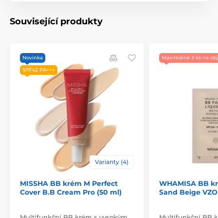
Související produkty
Novinka
Maximálně 3 ks na ob
SPF42 PA+++
Varianty (4)
MISSHA BB krém M Perfect
WHAMISA BB kr
Cover B.B Cream Pro (50 ml)
Sand Beige VZ
Multifunkční BB krém s vysokým
Multifunkční BB k