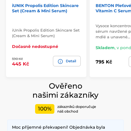
iUNIK Propolis Edition Skincare
BENTON Pleťov
Set (Cream & Mini Serum)
Vitamin C Serum
Vysoce koncentro
iUnik Propolis Edition Skincare Set
sérum navržené p
(Cream & Mini Serum)
mdlé a unavené…
Dočasně nedostupné
Skladem
,
v pondě
590 Kč
Detail
795 Kč
445 Kč
Ověřeno
našimi zákazníky
zákazníků doporučuje
100%
náš obchod
Moc příjemné překvapení! Objednávka byla