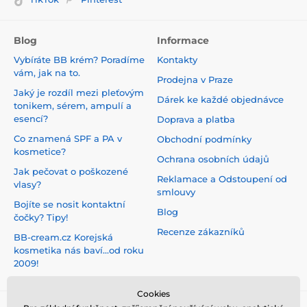
Blog
Informace
Vybíráte BB krém? Poradíme
Kontakty
vám, jak na to.
Prodejna v Praze
Jaký je rozdíl mezi pleťovým
Dárek ke každé objednávce
tonikem, sérem, ampulí a
esencí?
Doprava a platba
Co znamená SPF a PA v
Obchodní podmínky
kosmetice?
Ochrana osobních údajů
Jak pečovat o poškozené
Reklamace a Odstoupení od
vlasy?
smlouvy
Bojíte se nosit kontaktní
Blog
čočky? Tipy!
Recenze zákazníků
BB-cream.cz Korejská
kosmetika nás baví...od roku
2009!
Cookies