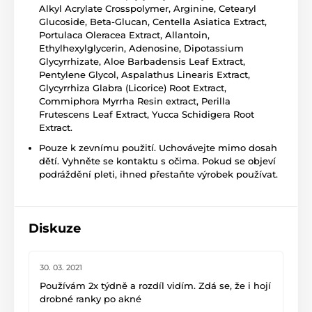
Alkyl Acrylate Crosspolymer, Arginine, Cetearyl
Glucoside, Beta-Glucan, Centella Asiatica Extract,
Portulaca Oleracea Extract, Allantoin,
Ethylhexylglycerin, Adenosine, Dipotassium
Glycyrrhizate, Aloe Barbadensis Leaf Extract,
Pentylene Glycol, Aspalathus Linearis Extract,
Glycyrrhiza Glabra (Licorice) Root Extract,
Commiphora Myrrha Resin extract, Perilla
Frutescens Leaf Extract, Yucca Schidigera Root
Extract.
Pouze k zevnímu použití. Uchovávejte mimo dosah
dětí. Vyhněte se kontaktu s očima. Pokud se objeví
podráždění pleti, ihned přestaňte výrobek používat.
Diskuze
30. 03. 2021
Používám 2x týdně a rozdíl vidím. Zdá se, že i hojí
drobné ranky po akné