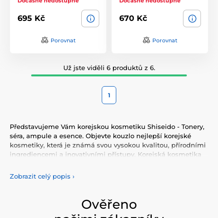
Dočasně nedostupné
Dočasně nedostupné
695 Kč
670 Kč
Porovnat
Porovnat
Už jste viděli 6 produktů z 6.
1
Představujeme Vám korejskou kosmetiku Shiseido - Tonery,
séra, ampule a esence. Objevte kouzlo nejlepší korejské
kosmetiky, která je známá svou vysokou kvalitou, přírodními
ingrediencemi a inovativními přístupy. Korejská kosmetika
nabízí vše, co potřebujete pro péči o pleť, tělo, i vlasy.
Vyzkoušejte tonery, séra, esence, pleťové krémy, vše pro
Zobrazit celý popis
›
odlíčení a čištění pleti. Korejská kosmetika se také
proslavila svými pleťovými sheet plátýnkovými maskami a
opalovacími krémy. Doporučujeme také vyzkoušet péči o
Ověřeno
vlasy, jako jsou šampony, kondicionery, masky, oleje a další.