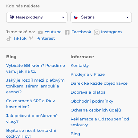
Kde nás najdete
Naše prodejny
Čeština
Jsme také na:
Youtube
Facebook
Instagram
TikTok
Pinterest
Blog
Informace
Vybíráte BB krém? Poradíme
Kontakty
vám, jak na to.
Prodejna v Praze
Jaký je rozdíl mezi pleťovým
Dárek ke každé objednávce
tonikem, sérem, ampulí a
esencí?
Doprava a platba
Co znamená SPF a PA v
Obchodní podmínky
kosmetice?
Ochrana osobních údajů
Jak pečovat o poškozené
Reklamace a Odstoupení od
vlasy?
smlouvy
Bojíte se nosit kontaktní
Blog
čočky? Tipy!