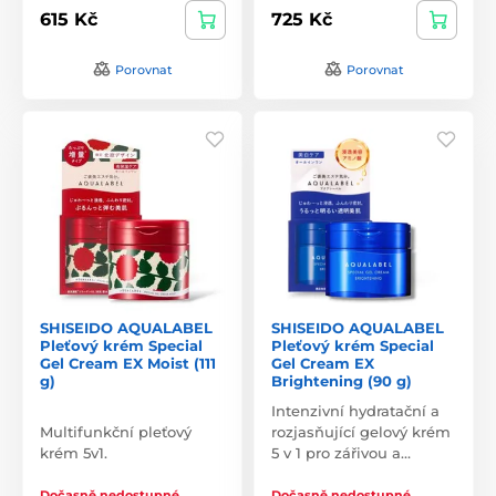
615 Kč
725 Kč
Porovnat
Porovnat
SHISEIDO AQUALABEL
SHISEIDO AQUALABEL
Pleťový krém Special
Pleťový krém Special
Gel Cream EX Moist (111
Gel Cream EX
g)
Brightening (90 g)
Intenzivní hydratační a
Multifunkční pleťový
rozjasňující gelový krém
krém 5v1.
5 v 1 pro zářivou a…
Dočasně nedostupné
Dočasně nedostupné