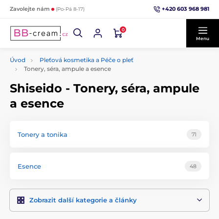
+420 603 968 981
Zavolejte nám
(Po-Pá 8-17)
0
Menu
Úvod
Pleťová kosmetika a Péče o pleť
Tonery, séra, ampule a esence
Shiseido - Tonery, séra, ampule
a esence
Tonery a tonika
71
Esence
48
Zobrazit další kategorie a články