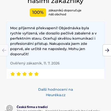
našimi zákazníky
Nesmíme zapomenout také na dekorativní kosmetiku pro
Váš dokonalý makeup.
zákazníků doporučuje
100%
Mezi nejčastěji používané ingredience patří šnečí extrakt,
náš obchod
zelený čaj, aloe vera a kyselina hyaluronová, které poskytují
hloubkovou hydrataci, zklidňují pokožku a zlepšují její
Moc příjemné překvapení! Objednávka byla
elasticitu. Hlavními benefity korejské kosmetiky jsou
dlouhodobé výsledky, přírodní složení a inovativní
rychle vyřízená, vše dorazilo pečlivě zabalené a v
technologie, které zajišťují zdravou a zářivou pleť.
perfektním stavu. Oceňuji skvělou komunikaci i
profesionální přístup. Nakupovala jsem zde
poprvé, ale určitě ne naposledy. Mohu jen
doporučit!
Ověřený zákazník, 11. 7. 2026
Další hodnocení na
Heuréka.cz
Česká firma s tradicí
Záruka originality - Korejská kosmetika nás baví od roku