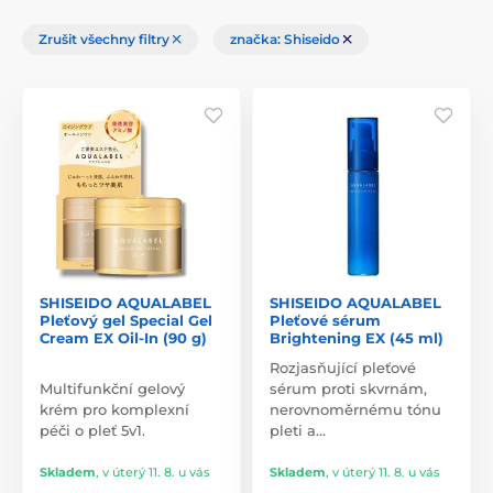
Zrušit všechny filtry
značka: Shiseido
SHISEIDO AQUALABEL
SHISEIDO AQUALABEL
Pleťový gel Special Gel
Pleťové sérum
Cream EX Oil-In (90 g)
Brightening EX (45 ml)
Rozjasňující pleťové
Multifunkční gelový
sérum proti skvrnám,
krém pro komplexní
nerovnoměrnému tónu
péči o pleť 5v1.
pleti a…
Skladem
,
v úterý 11. 8. u vás
Skladem
,
v úterý 11. 8. u vás