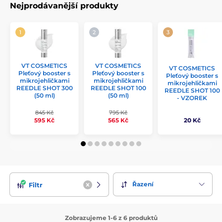
Nejprodávanější produkty
VT COSMETICS
VT COSMETICS
VT COSMETICS
Pleťový booster s
Pleťový booster s
Pleťový booster s
mikrojehličkami
mikrojehličkami
mikrojehličkami
REEDLE SHOT 300
REEDLE SHOT 100
REEDLE SHOT 100
(50 ml)
(50 ml)
- VZOREK
845 Kč
795 Kč
595 Kč
565 Kč
20 Kč
Řazení
Filtr
Zobrazujeme 1-6 z 6 produktů