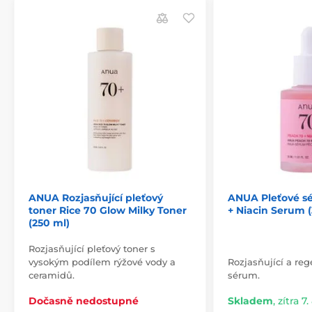
ANUA Rozjasňující pleťový
ANUA Pleťové s
toner Rice 70 Glow Milky Toner
+ Niacin Serum (
(250 ml)
Rozjasňující pleťový toner s
vysokým podílem rýžové vody a
Rozjasňující a reg
ceramidů.
sérum.
Dočasně nedostupné
Skladem
,
zítra 7.