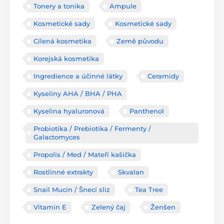
Tonery a tonika
Ampule
Kosmetické sady
Kosmetické sady
Cílená kosmetika
Země původu
Korejská kosmetika
Ingredience a účinné látky
Ceramidy
Kyseliny AHA / BHA / PHA
Kyselina hyaluronová
Panthenol
Probiotika / Prebiotika / Fermenty /
Galactomyces
Propolis / Med / Mateří kašička
Rostlinné extrakty
Skvalan
Snail Mucin / Šnecí sliz
Tea Tree
Vitamin E
Zelený čaj
Ženšen