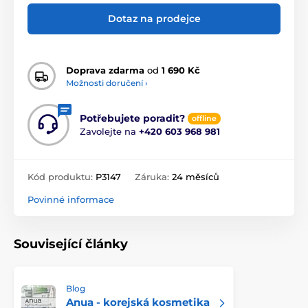
Dotaz na prodejce
Doprava zdarma
od
1 690 Kč
Možnosti doručení ›
Potřebujete poradit?
offline
Zavolejte na
+420 603 968 981
Kód produktu:
P3147
Záruka:
24 měsíců
Povinné informace
Související články
Blog
Anua - korejská kosmetika