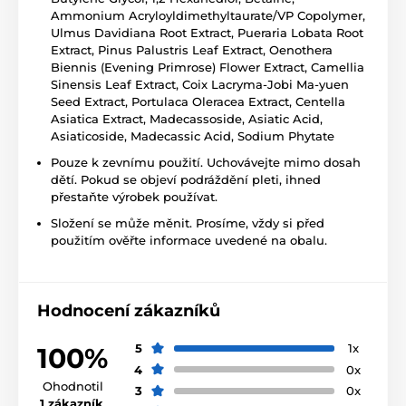
Ammonium Acryloyldimethyltaurate/VP Copolymer,
Ulmus Davidiana Root Extract, Pueraria Lobata Root
Extract, Pinus Palustris Leaf Extract, Oenothera
Biennis (Evening Primrose) Flower Extract, Camellia
Sinensis Leaf Extract, Coix Lacryma-Jobi Ma-yuen
Seed Extract, Portulaca Oleracea Extract, Centella
Asiatica Extract, Madecassoside, Asiatic Acid,
Asiaticoside, Madecassic Acid, Sodium Phytate
Pouze k zevnímu použití. Uchovávejte mimo dosah
dětí. Pokud se objeví podráždění pleti, ihned
přestaňte výrobek používat.
Složení se může měnit. Prosíme, vždy si před
použitím ověřte informace uvedené na obalu.
Hodnocení zákazníků
5
1x
100%
4
0x
Ohodnotil
3
0x
1 zákazník
.