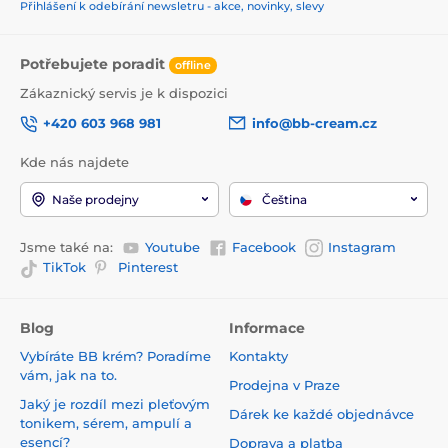
Přihlášení k odebírání newsletru - akce, novinky, slevy
Potřebujete poradit
offline
Zákaznický servis je k dispozici
+420 603 968 981
info@bb-cream.cz
Kde nás najdete
Naše prodejny
Čeština
Jsme také na:
Youtube
Facebook
Instagram
TikTok
Pinterest
Blog
Informace
Vybíráte BB krém? Poradíme
Kontakty
vám, jak na to.
Prodejna v Praze
Jaký je rozdíl mezi pleťovým
Dárek ke každé objednávce
tonikem, sérem, ampulí a
esencí?
Doprava a platba