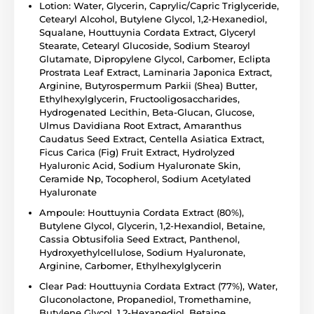
Lotion: Water, Glycerin, Caprylic/Capric Triglyceride,
Cetearyl Alcohol, Butylene Glycol, 1,2-Hexanediol,
Squalane, Houttuynia Cordata Extract, Glyceryl
Stearate, Cetearyl Glucoside, Sodium Stearoyl
Glutamate, Dipropylene Glycol, Carbomer, Eclipta
Prostrata Leaf Extract, Laminaria Japonica Extract,
Arginine, Butyrospermum Parkii (Shea) Butter,
Ethylhexylglycerin, Fructooligosaccharides,
Hydrogenated Lecithin, Beta-Glucan, Glucose,
Ulmus Davidiana Root Extract, Amaranthus
Caudatus Seed Extract, Centella Asiatica Extract,
Ficus Carica (Fig) Fruit Extract, Hydrolyzed
Hyaluronic Acid, Sodium Hyaluronate Skin,
Ceramide Np, Tocopherol, Sodium Acetylated
Hyaluronate
Ampoule: Houttuynia Cordata Extract (80%),
Butylene Glycol, Glycerin, 1,2-Hexandiol, Betaine,
Cassia Obtusifolia Seed Extract, Panthenol,
Hydroxyethylcellulose, Sodium Hyaluronate,
Arginine, Carbomer, Ethylhexylglycerin
Clear Pad: Houttuynia Cordata Extract (77%), Water,
Gluconolactone, Propanediol, Tromethamine,
Butylene Glycol, 1,2-Hexanediol, Betaine,