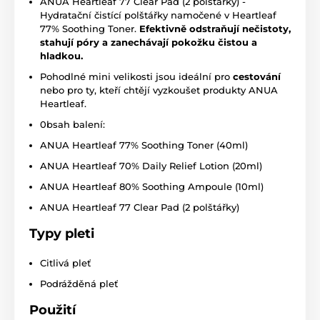
ANUA Heartleaf 77 Clear Pad (2 polštářky) -
Hydratační čistící polštářky namočené v Heartleaf
77% Soothing Toner.
Efektivně odstraňují nečistoty,
stahují póry a zanechávají pokožku čistou a
hladkou.
Pohodlné mini velikosti jsou ideální pro
cestování
nebo pro ty, kteří chtějí vyzkoušet produkty ANUA
Heartleaf.
0bsah balení:
ANUA Heartleaf 77% Soothing Toner (40ml)
ANUA Heartleaf 70% Daily Relief Lotion (20ml)
ANUA Heartleaf 80% Soothing Ampoule (10ml)
ANUA Heartleaf 77 Clear Pad (2 polštářky)
Typy pleti
Citlivá pleť
Podrážděná pleť
Použití