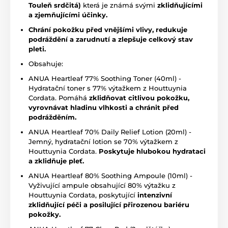
Touleň srdčitá)
která je známá svými
zklidňujícími
a zjemňujícími účinky.
Chrání pokožku před vnějšími vlivy, redukuje
podráždění a
zarudnutí a zlepšuje celkový stav
pleti.
Obsahuje:
ANUA Heartleaf 77% Soothing Toner (40ml) -
Hydratační toner s 77% výtažkem z Houttuynia
Cordata. Pomáhá
zklidňovat citlivou pokožku,
vyrovnávat hladinu vlhkosti a chránit před
podrážděním.
ANUA Heartleaf 70% Daily Relief Lotion (20ml) -
Jemný, hydratační lotion se 70% výtažkem z
Houttuynia Cordata.
Poskytuje hlubokou hydrataci
a zklidňuje pleť.
ANUA Heartleaf 80% Soothing Ampoule (10ml) -
Vyživující ampule obsahující 80% výtažku z
Houttuynia Cordata, poskytující
intenzivní
zklidňující péči a posilující přirozenou bariéru
pokožky.