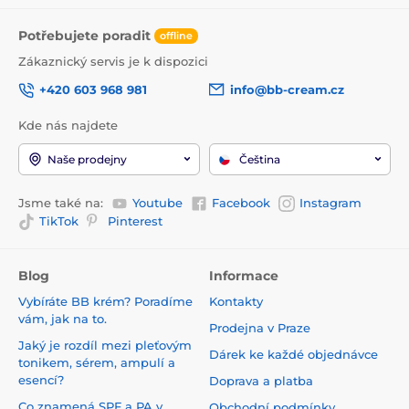
Potřebujete poradit
offline
Zákaznický servis je k dispozici
+420 603 968 981
info@bb-cream.cz
Kde nás najdete
Naše prodejny
Čeština
Jsme také na:
Youtube
Facebook
Instagram
TikTok
Pinterest
Blog
Informace
Vybíráte BB krém? Poradíme
Kontakty
vám, jak na to.
Prodejna v Praze
Jaký je rozdíl mezi pleťovým
Dárek ke každé objednávce
tonikem, sérem, ampulí a
esencí?
Doprava a platba
Co znamená SPF a PA v
Obchodní podmínky