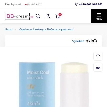
+420 603 968 981
Zavolejte nám
(Po-Pá 8-17)
0
Menu
Úvod
Opalovací krémy a Péče po opalování
Výrobce