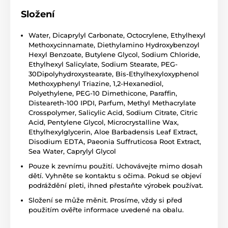
Složení
Water, Dicaprylyl Carbonate, Octocrylene, Ethylhexyl
Methoxycinnamate, Diethylamino Hydroxybenzoyl
Hexyl Benzoate, Butylene Glycol, Sodium Chloride,
Ethylhexyl Salicylate, Sodium Stearate, PEG-
30Dipolyhydroxystearate, Bis-Ethylhexyloxyphenol
Methoxyphenyl Triazine, 1,2-Hexanediol,
Polyethylene, PEG-10 Dimethicone, Paraffin,
Disteareth-100 IPDI, Parfum, Methyl Methacrylate
Crosspolymer, Salicylic Acid, Sodium Citrate, Citric
Acid, Pentylene Glycol, Microcrystalline Wax,
Ethylhexylglycerin, Aloe Barbadensis Leaf Extract,
Disodium EDTA, Paeonia Suffruticosa Root Extract,
Sea Water, Caprylyl Glycol
Pouze k zevnímu použití. Uchovávejte mimo dosah
dětí. Vyhněte se kontaktu s očima. Pokud se objeví
podráždění pleti, ihned přestaňte výrobek používat.
Složení se může měnit. Prosíme, vždy si před
použitím ověřte informace uvedené na obalu.