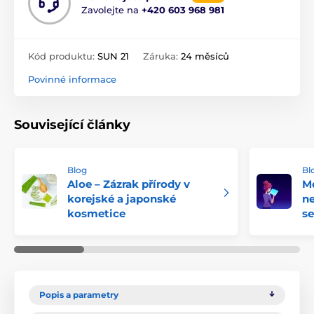
Zavolejte na
+420 603 968 981
Kód produktu:
SUN 21
Záruka:
24 měsíců
Povinné informace
Související články
Blog
Bl
Aloe – Zázrak přírody v
Mo
korejské a japonské
ne
kosmetice
se
Popis a parametry