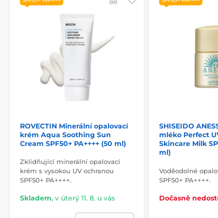
SPF50+ PA++++
SPF50+ PA++++
ROVECTIN Minerální opalovací
SHISEIDO ANESS
krém Aqua Soothing Sun
mléko Perfect 
Cream SPF50+ PA++++ (50 ml)
Skincare Milk SP
ml)
Zklidňující minerální opalovací
krém s vysokou UV ochranou
Voděodolné opalo
SPF50+ PA++++.
SPF50+ PA++++.
Skladem
,
v úterý 11. 8. u vás
Dočasně nedos